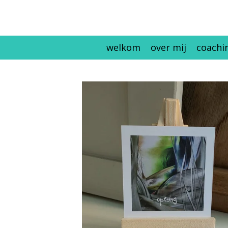
Ga
direct
naar
welkom
over mij
coachi
de
hoofdinhoud