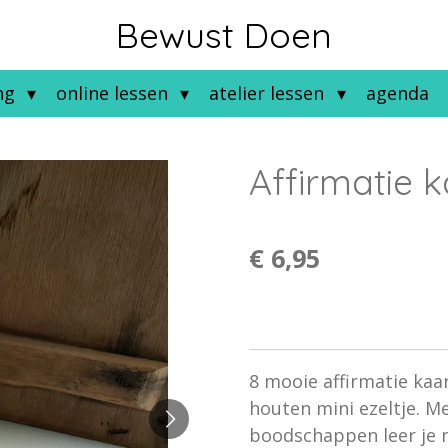
Bewust Doen
ng
online lessen
atelier lessen
agenda
Affirmatie 
€ 6,95
8 mooie affirmatie kaar
houten mini ezeltje.
Me
boodschappen leer je n