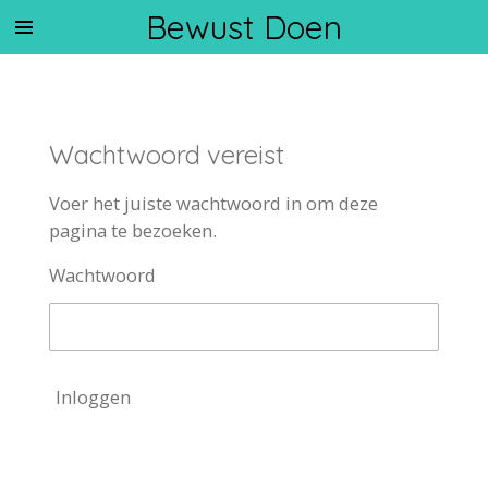
Bewust Doen
Ga
direct
naar
de
hoofdinhoud
Wachtwoord vereist
Voer het juiste wachtwoord in om deze
pagina te bezoeken.
Wachtwoord
Inloggen