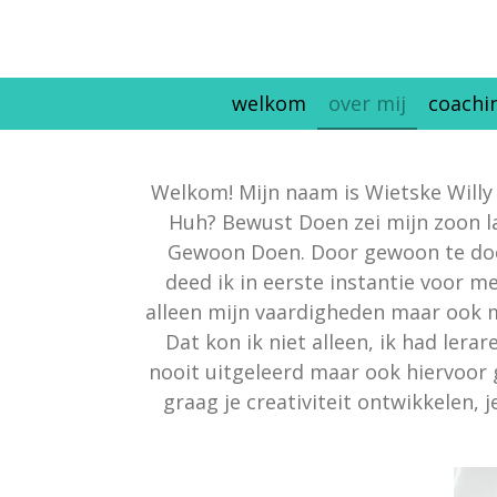
Ga
direct
naar
welkom
over mij
coachi
de
hoofdinhoud
Welkom! Mijn naam is Wietske Willy
Huh? Bewust Doen zei mijn zoon la
Gewoon Doen. Door gewoon te doen
deed ik in eerste instantie voor m
alleen mijn vaardigheden maar ook me
Dat kon ik niet alleen, ik had ler
nooit uitgeleerd maar ook hiervoor 
graag je creativiteit ontwikkelen,