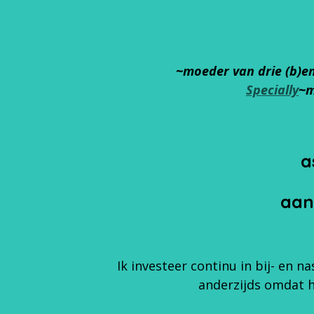
~moeder van drie (b)e
Specially
~m
a
aan
Ik investeer continu in bij- en 
anderzijds omdat h