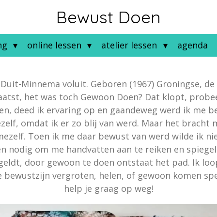
Bewust Doen
ng
online lessen
atelier lessen
agenda
 Duit-Minnema voluit. Geboren (1967) Groningse, de
atst, het was toch Gewoon Doen? Dat klopt, probeer
, deed ik ervaring op en gaandeweg werd ik me bew
ezelf, omdat ik er zo blij van werd. Maar het bracht 
zelf. Toen ik me daar bewust van werd wilde ik nie
aren nodig om me handvatten aan te reiken en spiegel
geldt, door gewoon te doen ontstaat het pad. Ik loop
 je bewustzijn vergroten, helen, of gewoon komen spe
help je graag op weg!