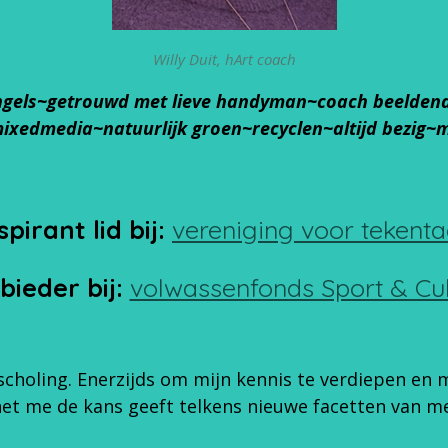
Willy Duit, hArt c
oach
ngels~getrouwd met lieve handyman~
coach beelden
ixedmedia~natuurlijk groen~recyclen~altijd bezig~me
spirant lid bij:
vereniging
voor
tekenta
bieder bij:
volwassenfonds Sport & Cul
nascholing. Enerzijds om mijn kennis te verdiepen e
et me de kans geeft telkens nieuwe facetten van me