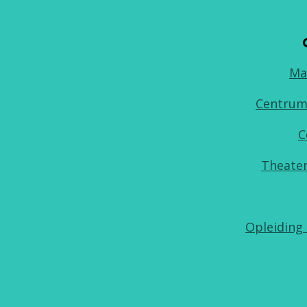
Ma
Centrum
C
Theater
Opleiding 