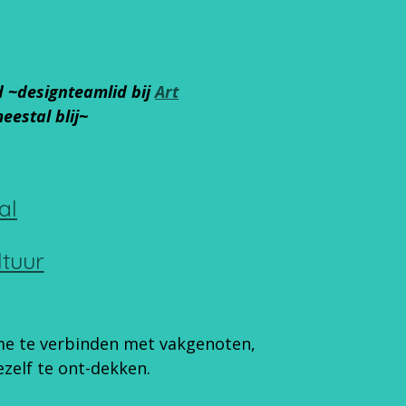
d
~
designteamlid bij
Art
estal blij~
al
tuur
n me te verbinden met vakgenoten,
zelf te ont-dekken.