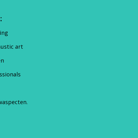
:
ing
ustic art
en
ssionals
waspecten.